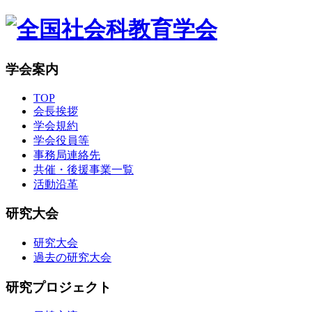
学会案内
TOP
会長挨拶
学会規約
学会役員等
事務局連絡先
共催・後援事業一覧
活動沿革
研究大会
研究大会
過去の研究大会
研究プロジェクト