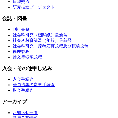
日韓交流
研究推進プロジェクト
会誌・図書
刊行書籍
社会科研究（機関紙）最新号
社会科教育論叢（年報）最新号
社会科研究・原稿応募規程及び原稿投稿
倫理規程
論文等転載規程
入会・その他申し込み
入会手続き
会員情報の変更手続き
退会手続き
アーカイブ
お知らせ一覧