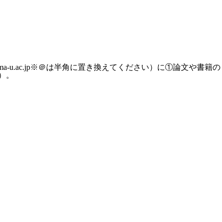
ma-u.ac.jp※＠は半角に置き換えてください）に①論文や書籍の
す）。