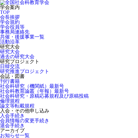
学会案内
TOP
会長挨拶
学会規約
学会役員等
事務局連絡先
共催・後援事業一覧
活動沿革
研究大会
研究大会
過去の研究大会
研究プロジェクト
日韓交流
研究推進プロジェクト
会誌・図書
刊行書籍
社会科研究（機関紙）最新号
社会科教育論叢（年報）最新号
社会科研究・原稿応募規程及び原稿投稿
倫理規程
論文等転載規程
入会・その他申し込み
入会手続き
会員情報の変更手続き
退会手続き
アーカイブ
お知らせ一覧