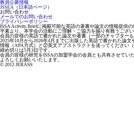
教員公募情報
JSSEA（日本語ページ）
お問い合わせ
メールでのお問い合わせ
プライバシーポリシー
ISSA Activity Briefに掲載可能な英語の著書や論文の情報提
平素より、本学会の活動にご理解・ご協力を賜り有難うござい
会員の皆様の英語で書かれた論文や著書（一部のチャプターも含む）をIS
2025年10月から2026年4月までに出版した英語で書かれた論文や
情報（APA方式）と②英文アブストラクトを送ってください（そのまま
締め切りは5月3日です。
会員の皆様の研究をISSAの加盟学会の会員とも共有させてい
よろしくお願いいたします。
© 2012 JERASS