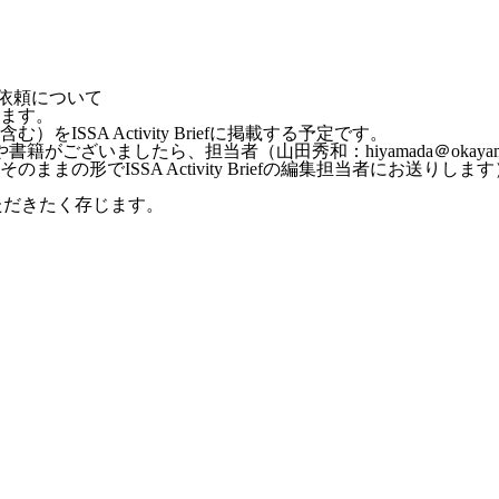
供の依頼について
ます。
SA Activity Briefに掲載する予定です。
書籍がございましたら、担当者（山田秀和：hiyamada＠okaya
の形でISSA Activity Briefの編集担当者にお送りしま
ただきたく存じます。