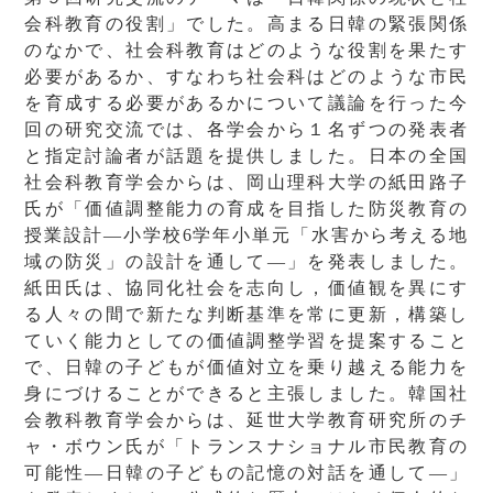
会科教育の役割」でした。高まる日韓の緊張関係
のなかで、社会科教育はどのような役割を果たす
必要があるか、すなわち社会科はどのような市民
を育成する必要があるかについて議論を行った今
回の研究交流では、各学会から１名ずつの発表者
と指定討論者が話題を提供しました。日本の全国
社会科教育学会からは、岡山理科大学の紙田路子
氏が「価値調整能力の育成を目指した防災教育の
授業設計―小学校6学年小単元「水害から考える地
域の防災」の設計を通して―」を発表しました。
紙田氏は、協同化社会を志向し，価値観を異にす
る人々の間で新たな判断基準を常に更新，構築し
ていく能力としての価値調整学習を提案すること
で、日韓の子どもが価値対立を乗り越える能力を
身にづけることができると主張しました。韓国社
会教科教育学会からは、延世大学教育研究所のチ
ャ・ボウン氏が「トランスナショナル市民教育の
可能性―日韓の子どもの記憶の対話を通して―」