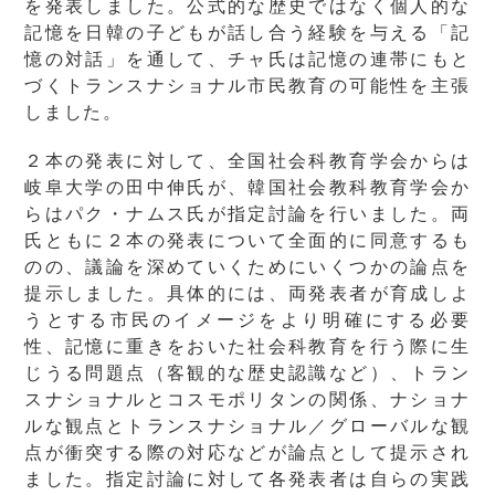
を発表しました。公式的な歴史ではなく個人的な
記憶を日韓の子どもが話し合う経験を与える「記
憶の対話」を通して、チャ氏は記憶の連帯にもと
づくトランスナショナル市民教育の可能性を主張
しました。
２本の発表に対して、全国社会科教育学会からは
岐阜大学の田中伸氏が、韓国社会教科教育学会か
らはパク・ナムス氏が指定討論を行いました。両
氏ともに２本の発表について全面的に同意するも
のの、議論を深めていくためにいくつかの論点を
提示しました。具体的には、両発表者が育成しよ
うとする市民のイメージをより明確にする必要
性、記憶に重きをおいた社会科教育を行う際に生
じうる問題点（客観的な歴史認識など）、トラン
スナショナルとコスモポリタンの関係、ナショナ
ルな観点とトランスナショナル／グローバルな観
点が衝突する際の対応などが論点として提示され
ました。指定討論に対して各発表者は自らの実践