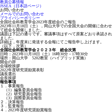
教員公募情報
JSSEA（日本語ページ）
お問い合わせ
メールでのお問い合わせ
プライバシーポリシー
全国社会科教育学会2023年度総会のご報告
2023年11月18日（土），岡山大学での全国大会の開催に合わせ
て総会を開催しました。
議題は下記の通りです。審議事項はすべて原案どおり承認され
ました。
詳細は，年度末に発送する会報にてご報告申し上げます。
（以下，次第）
全国社会科教育学会２０２３年 総会次第
日時：2023年11月18日（土）16時30分－17時30分
場所：岡山大学 5202教室（ハイブリッド実施）
開会の辞
会場校挨拶
2022年度研究奨励賞表彰
議長選出
会長挨拶
報告事項
１．事業報告
（1）編集委員会報告
（2）研究委員会報告
（3）国際委員会報告
２．決算報告
３．監査報告
４．2023年度研究奨励賞報告