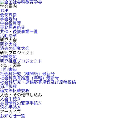
学会案内
TOP
会長挨拶
学会規約
学会役員等
事務局連絡先
共催・後援事業一覧
活動沿革
研究大会
研究大会
過去の研究大会
研究プロジェクト
日韓交流
研究推進プロジェクト
会誌・図書
刊行書籍
社会科研究（機関紙）最新号
社会科教育論叢（年報）最新号
社会科研究・原稿応募規程及び原稿投稿
倫理規程
論文等転載規程
入会・その他申し込み
入会手続き
会員情報の変更手続き
退会手続き
アーカイブ
お知らせ一覧