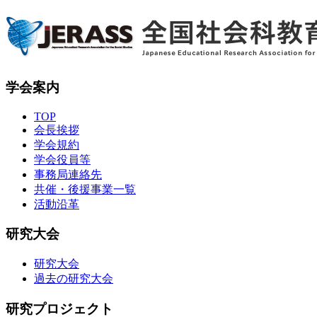
学会案内
TOP
会長挨拶
学会規約
学会役員等
事務局連絡先
共催・後援事業一覧
活動沿革
研究大会
研究大会
過去の研究大会
研究プロジェクト