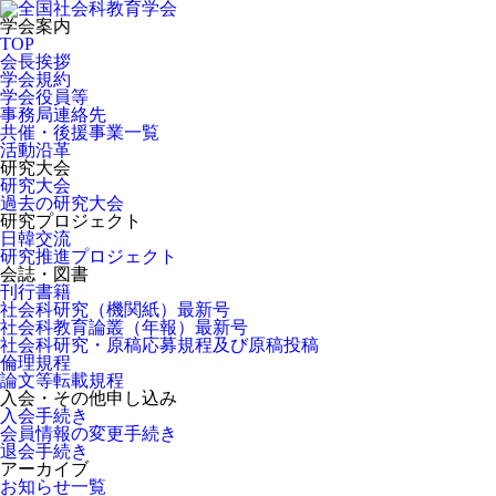
学会案内
TOP
会長挨拶
学会規約
学会役員等
事務局連絡先
共催・後援事業一覧
活動沿革
研究大会
研究大会
過去の研究大会
研究プロジェクト
日韓交流
研究推進プロジェクト
会誌・図書
刊行書籍
社会科研究（機関紙）最新号
社会科教育論叢（年報）最新号
社会科研究・原稿応募規程及び原稿投稿
倫理規程
論文等転載規程
入会・その他申し込み
入会手続き
会員情報の変更手続き
退会手続き
アーカイブ
お知らせ一覧